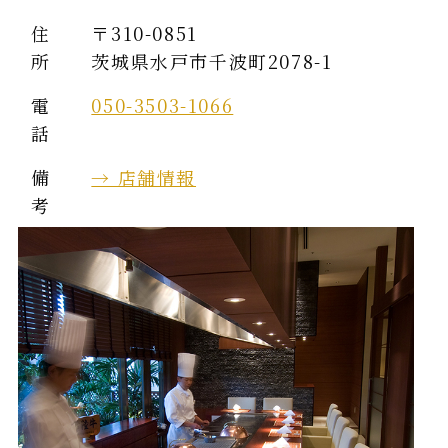
住
〒310-0851
所
茨城県水戸市千波町2078-1
電
050-3503-1066
話
備
→ 店舗情報
考