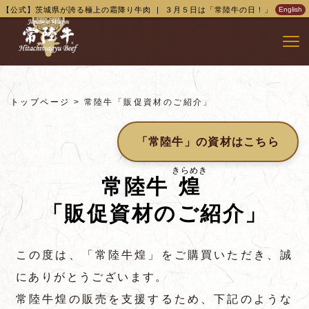
【公式】茨城県が誇る極上の霜降り牛肉 | ３月５日は「常陸牛の日！」
English
トップページ
> 常陸牛「販促資材のご紹介」
「常陸牛」の資材はこちら
きらめき
常陸牛
煌
「販促資材のご紹介」
この度は、「常陸牛煌」をご購買いただき、誠
にありがとうございます。
常陸牛煌の販売を支援するため、下記のような