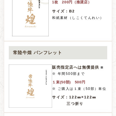
1枚 200円（推奨店）
サイズ：
B2
和紙素材（しこくてんれい）
常陸牛煌 パンフレット
販売指定店へは
無償提供
※
※ 年間500部まで
１束(50部) 500円
※ ご購入は１束（50部）単位
サイズ：
122㎜×122㎜
三つ折り