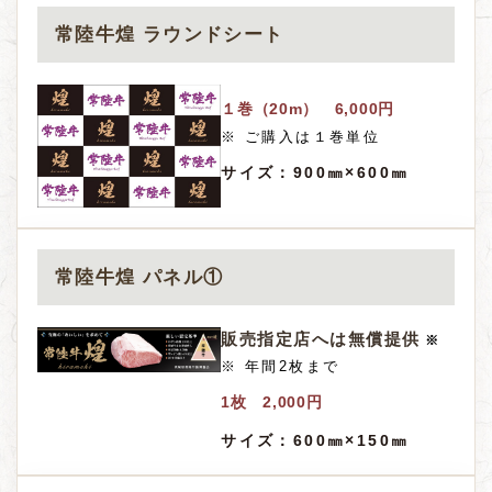
常陸牛煌 ラウンドシート
１巻（20m） 6,000円
※ ご購入は１巻単位
サイズ：
900㎜×600㎜
常陸牛煌 パネル①
販売指定店へは
無償提供
※
※ 年間2枚まで
1枚 2,000円
サイズ：
600㎜×150㎜