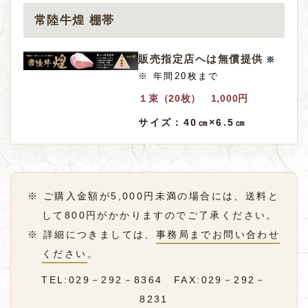
常陸牛煌 棚帯
販売指定店へは
無償提供
※
※ 年間20枚まで
１束（20枚） 1,000円
サイズ：
40㎝×6.5㎝
※ ご購入金額が5,000円未満の場合には、送料と
して800円がかかりますのでご了承ください。
※ 詳細につきましては、
事務局までお問い合わせ
ください
。
TEL:029－292－8364
FAX:029－292－
8231