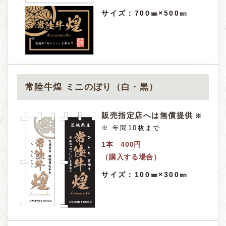
サイズ：
700㎜×500㎜
常陸牛煌 ミニのぼり（白・黒）
販売指定店へは
無償提供
※
※ 年間10枚まで
1本 400円
（購入する場合）
サイズ：
100㎜×300㎜