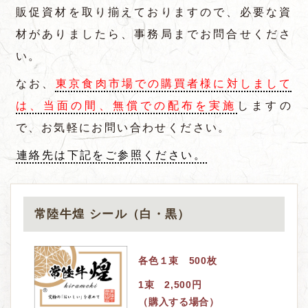
販促資材を取り揃えておりますので、必要な資
材がありましたら、事務局までお問合せくださ
い。
なお、
東京食肉市場での購買者様に対しまして
は、当面の間、無償での配布を実施
しますの
で、お気軽にお問い合わせください。
連絡先は下記をご参照ください。
常陸牛煌 シール（白・黒）
各色１束 500枚
1束 2,500円
（購入する場合）