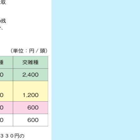
は取
の残
か、
。
３３０円の