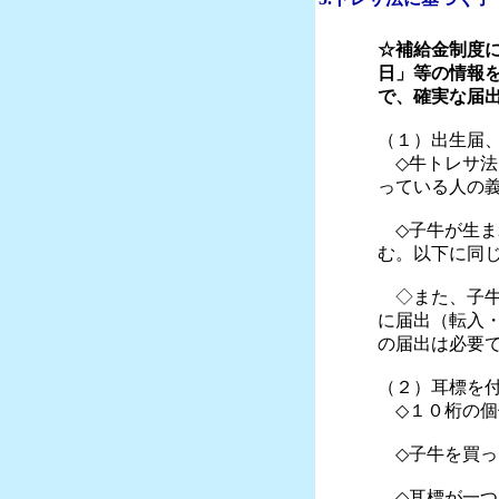
☆補給金制度
日」等の情報
で、確実な届
（１）出生届
◇牛トレサ法
っている人の
◇子牛が生ま
む。以下に同
◇また、子牛
に届出（転入
の届出は必要
（２）耳標を
◇１０桁の個
◇子牛を買っ
◇耳標が一つ