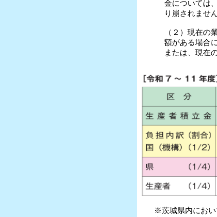
金については
り崩されませ
（２）現在の
額がある場合
または、現在
※茨城県内において