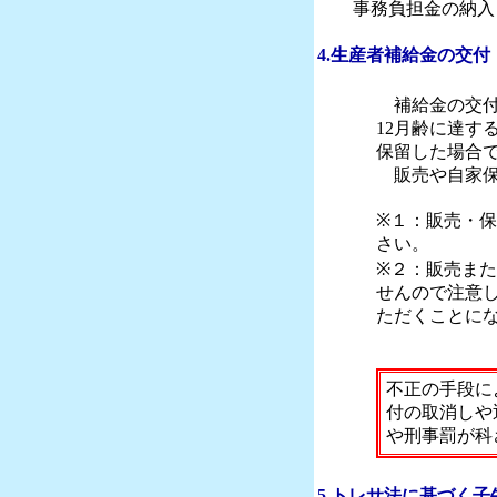
事務負担金の納入も
4.生産者補給金の交付
補給金の交付
12月齢に達す
保留した場合
販売や自家保
※１：販売・
さい。
※２：販売ま
せんので注意
ただくことに
不正の手段に
付の取消しや
や刑事罰が科
5.トレサ法に基づく