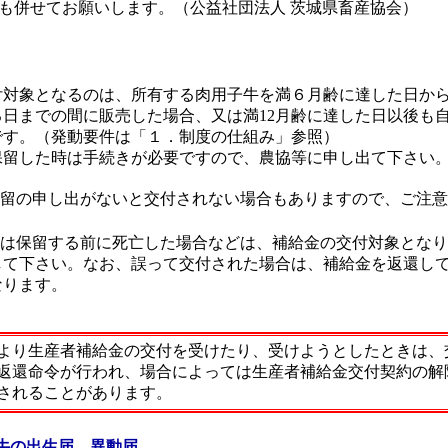
併せてお願いします。（公益社団法人 茨城県畜産協会）
対象となるのは、所有する肉用子牛を満６月齢に達した日か
る日までの間に販売した場合、又は満12月齢に達した日以後も
です。（発動要件は「１．制度の仕組み」参照）
留した時は手続きが必要ですので、農協等に申し出て下さい
保留の申し出がないと交付されない場合もありますので、ご注
たは保留する前に死亡した場合などは、補給金の交付対象とな
して下さい。なお、誤って交付された場合は、補給金を返還し
なります。
より生産者補給金の交付を受けたり、受けようとしたときは、
返還命令が行われ、場合によっては生産者補給金交付契約の解
されることがあります。
子牛の出生届、異動届