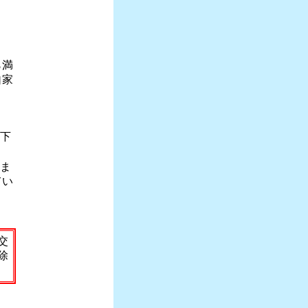
ら満
自家
。
意下
りま
てい
交
除