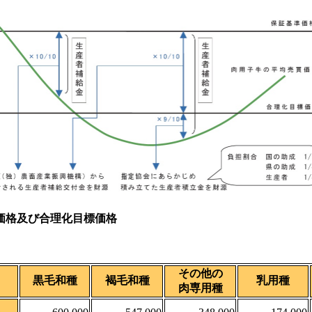
価格及び合理化目標価格
その他の
黒毛和種
褐毛和種
乳用種
肉専用種