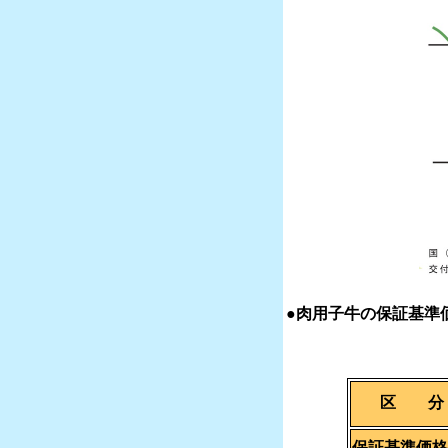
●肉用子牛の保証基準
区 分
保証基準価格