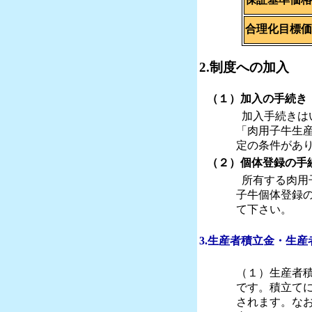
合理化目標価
2.制度への加入
（１）加入の手続き
加入手続きは
「肉用子牛生
定の条件があ
（２）個体登録の手
所有する肉用
子牛個体登録
て下さい。
3.生産者積立金・生産
（１）生産者
です。積立て
されます。な