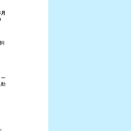
年月
の
飼
ター
異動
し