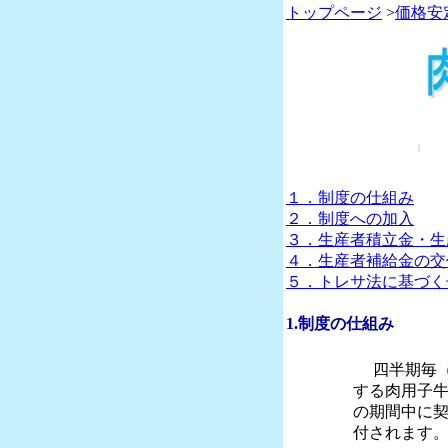
トップページ
>
価格安
１．制度の仕組み
２．制度への加入
３．生産者積立金・生
４．生産者補給金の交
５．トレサ法に基づく
1.制度の仕組み
四半期毎（
する肉用子
の期間中に
付されます