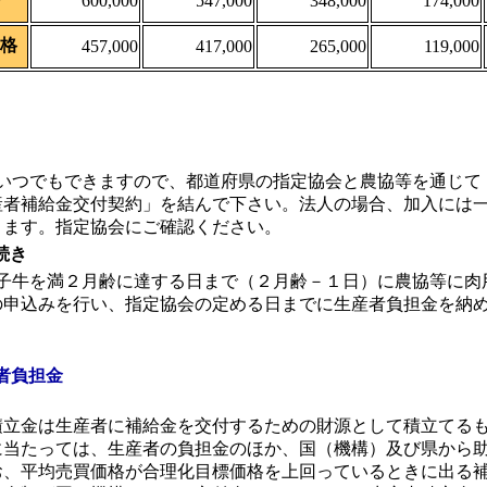
600,000
547,000
348,000
174,000
格
457,000
417,000
265,000
119,000
いつでもできますので、都道府県の指定協会と農協等を通じて
産者補給金交付契約」を結んで下さい。法人の場合、加入には
ります。指定協会にご確認ください。
続き
子牛を満２月齢に達する日まで（２月齢－１日）に農協等に肉
の申込みを行い、指定協会の定める日までに生産者負担金を納
者負担金
積立金は生産者に補給金を交付するための財源として積立てる
に当たっては、生産者の負担金のほか、国（機構）及び県から
お、平均売買価格が合理化目標価格を上回っているときに出る