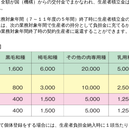
、全額が国（機構）からの交付金でまかなわれ、生産者積立金
ん。
業務対象年間（７～１１年度の５年間）終了時に生産者積立金
には、次の業務対象年間で生産者の持分として負担金に充てる
の業務対象年間終了時の契約生産者に返還することができます
個体登録をする場合には、生産者負担金納入時に１頭当たり