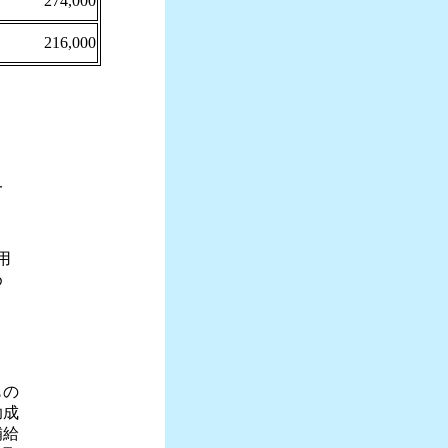
274,000
216,000
一
用
め
もの
助成
補給