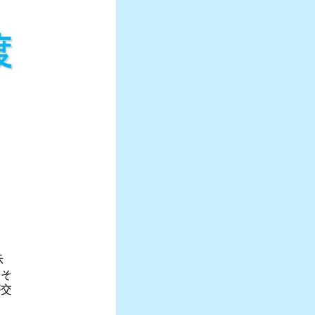
示
、そ
が交