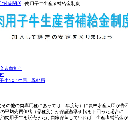
定対策関係
>肉用子牛生産者補給金制度
産者負担金
付
子牛の出生届、異動届
その他の肉専用種にあっては、年度毎）に農林水産大臣が告
牛の平均売買価格（品種別）が保証基準価格を下回った場合に
契約肉用子牛を販売または自家保留していれば、生産者補給金
。