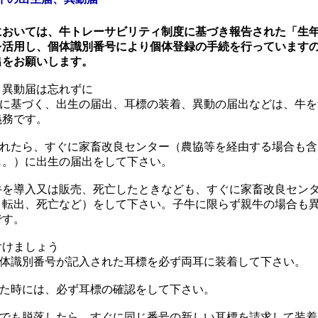
においては、牛トレーサビリティ制度に基づき報告された「生
を活用し、個体識別番号により個体登録の手続を行っています
出をお願いします。
、異動届は忘れずに
に基づく、出生の届出、耳標の装着、異動の届出などは、牛を
義務です。
れたら、すぐに家畜改良センター（農協等を経由する場合も含
じ。）に出生の届出をして下さい。
を導入又は販売、死亡したときなども、すぐに家畜改良セン
・転出、死亡など）をして下さい。子牛に限らず親牛の場合も
です。
付けましょう
体識別番号が記入された耳標を必ず両耳に装着して下さい。
た時には、必ず耳標の確認をして下さい。
でも脱落したら、すぐに同じ番号の新しい耳標を請求して装着