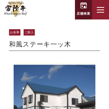
toggl
店舗検索
お食事
ご購入
和風ステーキ一ッ木