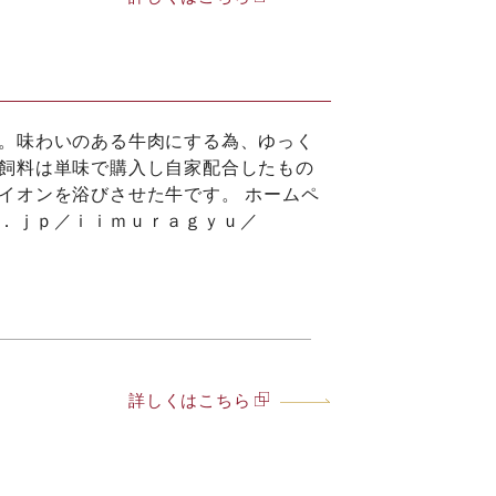
。味わいのある牛肉にする為、ゆっく
飼料は単味で購入し自家配合したもの
イオンを浴びさせた牛です。 ホームペ
．ｊｐ／ｉｉｍｕｒａｇｙｕ／
詳しくはこちら