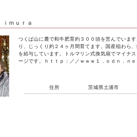
Ｉｉｍｕｒａ
つくば山に麓で和牛肥育約３００頭を営んでいます
り、じっくり約２４ヶ月間育てます。国産稲わら、
を給与しています。トルマリン式換気扇でマイナス
ージです。ｈｔｔｐ：／／ｗｗｗ１．ｏｄｎ．ｎｅ
住所
茨城県土浦市