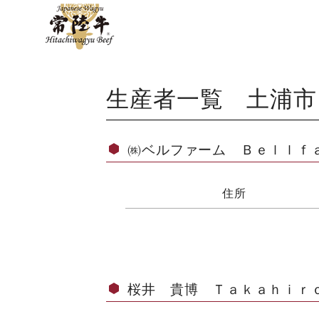
生産者一覧 土浦市
㈱ベルファーム Ｂｅｌｌｆ
住所
桜井 貴博 Ｔａｋａｈｉｒ