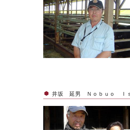
井坂 延男 Ｎｏｂｕｏ Ｉ